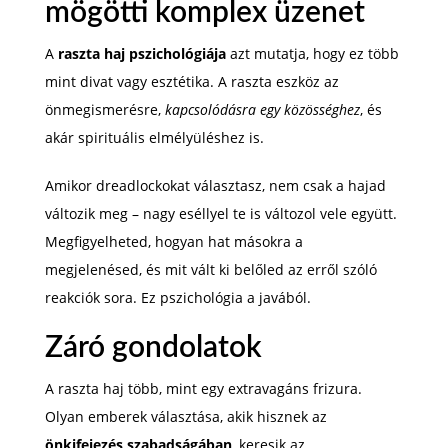
mögötti komplex üzenet
A
raszta haj pszichológiája
azt mutatja, hogy ez több
mint divat vagy esztétika. A raszta eszköz az
önmegismerésre,
kapcsolódásra egy közösséghez
, és
akár spirituális elmélyüléshez is.
Amikor dreadlockokat választasz, nem csak a hajad
változik meg – nagy eséllyel te is változol vele együtt.
Megfigyelheted, hogyan hat másokra a
megjelenésed, és mit vált ki belőled az erről szóló
reakciók sora. Ez pszichológia a javából.
Záró gondolatok
A raszta haj több, mint egy extravagáns frizura.
Olyan emberek választása, akik hisznek az
önkifejezés szabadságában
, keresik az