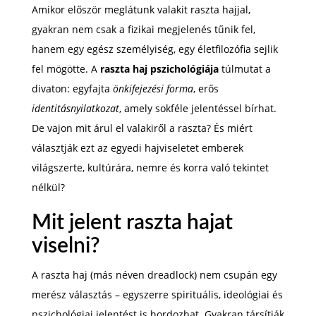
Amikor először meglátunk valakit raszta hajjal,
gyakran nem csak a fizikai megjelenés tűnik fel,
hanem egy egész személyiség, egy életfilozófia sejlik
fel mögötte. A
raszta haj pszichológiája
túlmutat a
divaton: egyfajta
önkifejezési forma
, erős
identitásnyilatkozat
, amely sokféle jelentéssel bírhat.
De vajon mit árul el valakiről a raszta? És miért
választják ezt az egyedi hajviseletet emberek
világszerte, kultúrára, nemre és korra való tekintet
nélkül?
Mit jelent raszta hajat
viselni?
A raszta haj (más néven dreadlock) nem csupán egy
merész választás – egyszerre spirituális, ideológiai és
pszichológiai jelentést is hordozhat. Gyakran társítják