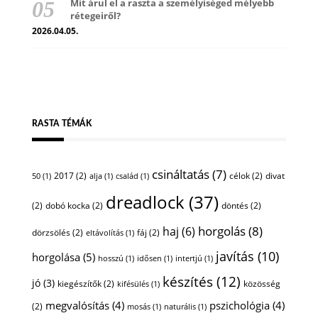
Mit árul el a raszta a személyiséged mélyebb
rétegeiről?
2026.04.05.
RASTA TÉMÁK
csináltatás
(7)
2017
(2)
célok
(2)
divat
50
(1)
alja
(1)
család
(1)
dreadlock
(37)
(2)
dobó kocka
(2)
döntés
(2)
horgolás
(8)
haj
(6)
dörzsölés
(2)
fáj
(2)
eltávolítás
(1)
javítás
(10)
horgolása
(5)
hosszú
(1)
idősen
(1)
intertjú
(1)
készítés
(12)
jó
(3)
kiegészítők
(2)
közösség
kifésülés
(1)
megvalósítás
(4)
pszichológia
(4)
(2)
mosás
(1)
naturális
(1)