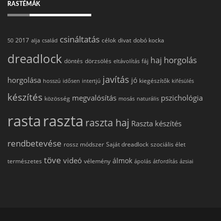
RASTÉMÁK
csináltatás
2017
célok
divat
dobó kocka
50
alja
család
dreadlock
horgolás
haj
döntés
dörzsölés
fáj
eltávolítás
javítás
horgolása
jó
kiegészítők
hosszú
idősen
intertjú
kifésülés
készítés
megvalósítás
pszichológia
közösség
mosás
naturális
rasta
raszta
raszta haj
Raszta készítés
rendbetevése
rossz módszer
Saját dreadlock
szociális élet
töve
videó
álmok
természetes
vélemény
ápolás
átfordítás
ázsiai