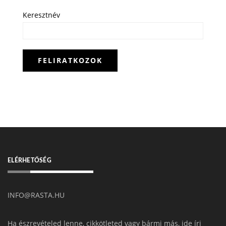
Keresztnév
ELÉRHETŐSÉG
INFO@RASTA.HU
Ha észrevételed lenne, cikkötleted vagy bármi más, ide írj