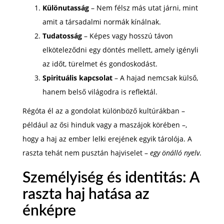
Különutasság
– Nem félsz más utat járni, mint
amit a társadalmi normák kínálnak.
Tudatosság
– Képes vagy hosszú távon
elköteleződni egy döntés mellett, amely igényli
az időt, türelmet és gondoskodást.
Spirituális kapcsolat
– A hajad nemcsak külső,
hanem belső világodra is reflektál.
Régóta él az a gondolat különböző kultúrákban –
például az ősi hinduk vagy a maszájok körében –,
hogy a haj az ember lelki erejének egyik tárolója. A
raszta tehát nem pusztán hajviselet –
egy önálló nyelv
.
Személyiség és identitás: A
raszta haj hatása az
énképre