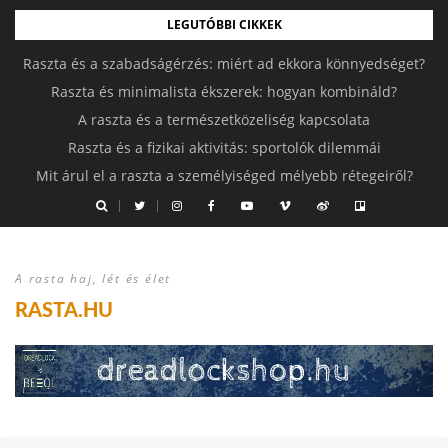
LEGUTÓBBI CIKKEK
Raszta és a szabadságérzés: miért ad ekkora könnyedséget?
Raszta és minimalista ékszerek: hogyan kombináld?
A raszta és a természetközeliség kapcsolata
Raszta és a fizikai aktivitás: sportolók dilemmái
Mit árul el a raszta a személyiséged mélyebb rétegeiről?
A rasta haj, lét és élet
RASTA.HU