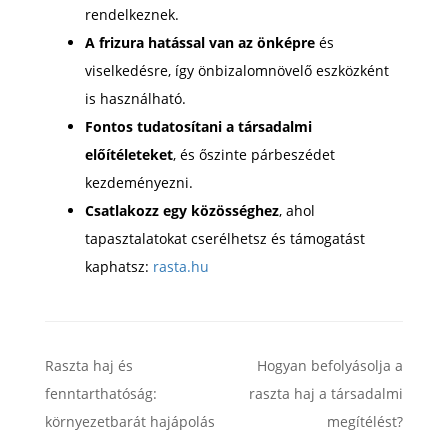
rendelkeznek.
A frizura hatással van az önképre
és
viselkedésre, így önbizalomnövelő eszközként
is használható.
Fontos tudatosítani a társadalmi
előítéleteket
, és őszinte párbeszédet
kezdeményezni.
Csatlakozz egy közösséghez
, ahol
tapasztalatokat cserélhetsz és támogatást
kaphatsz:
rasta.hu
Raszta haj és
Hogyan befolyásolja a
fenntarthatóság:
raszta haj a társadalmi
környezetbarát hajápolás
megítélést?