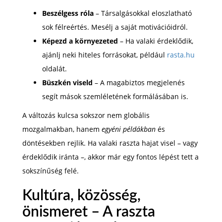
Beszélgess róla
– Társalgásokkal eloszlatható
sok félreértés. Mesélj a saját motivációidról.
Képezd a környezeted
– Ha valaki érdeklődik,
ajánlj neki hiteles forrásokat, például
rasta.hu
oldalát.
Büszkén viseld
– A magabiztos megjelenés
segít mások szemléletének formálásában is.
A változás kulcsa sokszor nem globális
mozgalmakban, hanem
egyéni példákban
és
döntésekben rejlik. Ha valaki raszta hajat visel – vagy
érdeklődik iránta –, akkor már egy fontos lépést tett a
sokszínűség felé.
Kultúra, közösség,
önismeret – A raszta