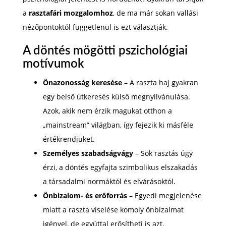
a
rasztafári mozgalomhoz
, de ma már sokan vallási
nézőpontoktól függetlenül is ezt választják.
A döntés mögötti pszichológiai
motívumok
Önazonosság keresése
– A raszta haj gyakran
egy belső útkeresés külső megnyilvánulása.
Azok, akik nem érzik magukat otthon a
„mainstream” világban, így fejezik ki másféle
értékrendjüket.
Személyes szabadságvágy
– Sok rasztás úgy
érzi, a döntés egyfajta szimbolikus elszakadás
a társadalmi normáktól és elvárásoktól.
Önbizalom- és erőforrás
– Egyedi megjelenése
miatt a raszta viselése komoly önbizalmat
igényel, de egyúttal erősítheti is azt.