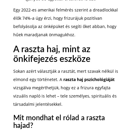
Egy 2022-es amerikai felmérés szerint a dreadlockkal
élők 74%-a úgy érzi, hogy frizurájuk pozitívan
befolyásolja az önképüket és segíti őket abban, hogy
hűek maradjanak önmagukhoz.
A raszta haj, mint az
önkifejezés eszköze
Sokan azért választják a rasztát, mert szavak nélkül is
elmond egy történetet. A
raszta haj pszichológiáját
vizsgálva megérthetjük, hogy ez a frizura egyfajta
vizuális napló is lehet – tele személyes, spirituális és
társadalmi jelentésekkel.
Mit mondhat el rólad a raszta
hajad?