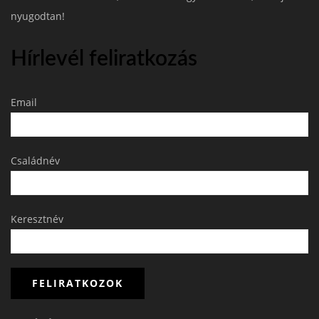
nyugodtan!
Hírlevél feliratkozás
Email
Családnév
Keresztnév