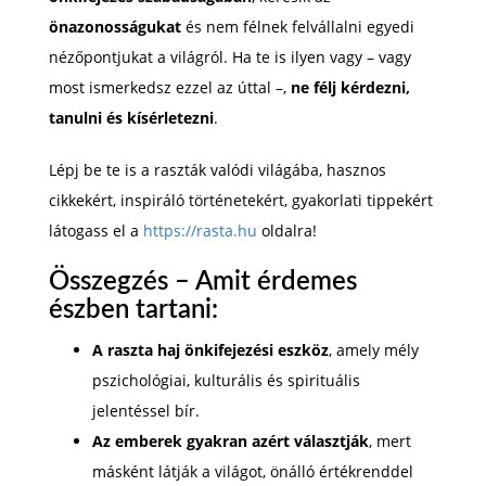
önazonosságukat
és nem félnek felvállalni egyedi
nézőpontjukat a világról. Ha te is ilyen vagy – vagy
most ismerkedsz ezzel az úttal –,
ne félj kérdezni,
tanulni és kísérletezni
.
Lépj be te is a raszták valódi világába, hasznos
cikkekért, inspiráló történetekért, gyakorlati tippekért
látogass el a
https://rasta.hu
oldalra!
Összegzés – Amit érdemes
észben tartani:
A raszta haj önkifejezési eszköz
, amely mély
pszichológiai, kulturális és spirituális
jelentéssel bír.
Az emberek gyakran azért választják
, mert
másként látják a világot, önálló értékrenddel