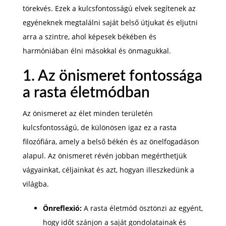
törekvés. Ezek a kulcsfontosságú elvek segítenek az
egyéneknek megtalálni saját belső útjukat és eljutni
arra a szintre, ahol képesek békében és
harmóniában élni másokkal és önmagukkal.
1. Az önismeret fontossága
a rasta életmódban
Az önismeret az élet minden területén
kulcsfontosságú, de különösen igaz ez a rasta
filozófiára, amely a belső békén és az önelfogadáson
alapul. Az önismeret révén jobban megérthetjük
vágyainkat, céljainkat és azt, hogyan illeszkedünk a
világba.
Önreflexió:
A rasta életmód ösztönzi az egyént,
hogy időt szánjon a saját gondolatainak és