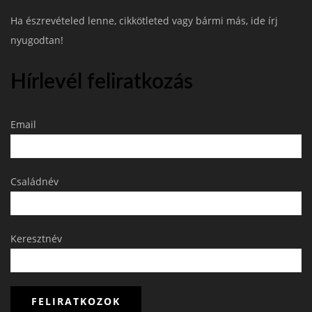
Ha észrevételed lenne, cikkötleted vagy bármi más, ide írj
nyugodtan!
Hírlevél feliratkozás
Email
Családnév
Keresztnév