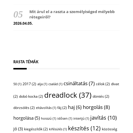
Mit árul el a raszta a személyiséged mélyebb
rétegeiről?
2026.04.05.
RASTA TÉMÁK
csináltatás
(7)
2017
(2)
célok
(2)
divat
50
(1)
alja
(1)
család
(1)
dreadlock
(37)
(2)
dobó kocka
(2)
döntés
(2)
horgolás
(8)
haj
(6)
dörzsölés
(2)
fáj
(2)
eltávolítás
(1)
javítás
(10)
horgolása
(5)
hosszú
(1)
idősen
(1)
intertjú
(1)
készítés
(12)
jó
(3)
kiegészítők
(2)
közösség
kifésülés
(1)