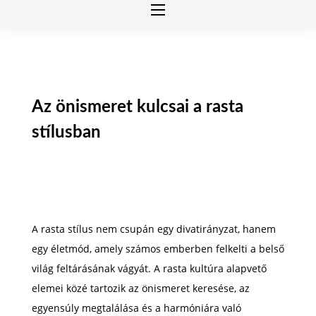
Az önismeret kulcsai a rasta
stílusban
A rasta stílus nem csupán egy divatirányzat, hanem
egy életmód, amely számos emberben felkelti a belső
világ feltárásának vágyát. A rasta kultúra alapvető
elemei közé tartozik az önismeret keresése, az
egyensúly megtalálása és a harmóniára való