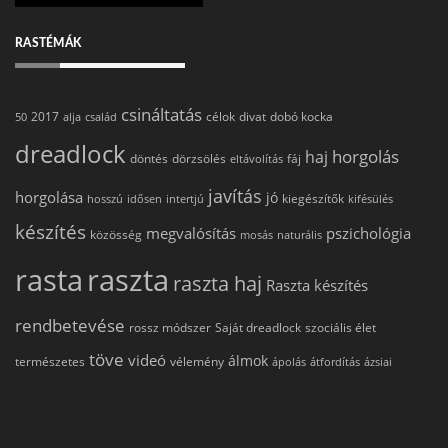
RASTÉMÁK
csináltatás
2017
célok
divat
dobó kocka
50
alja
család
dreadlock
horgolás
haj
döntés
dörzsölés
fáj
eltávolítás
javítás
horgolása
jó
kiegészítők
hosszú
idősen
intertjú
kifésülés
készítés
megvalósítás
pszichológia
közösség
mosás
naturális
rasta
raszta
raszta haj
Raszta készítés
rendbetevése
rossz módszer
Saját dreadlock
szociális élet
töve
videó
álmok
természetes
vélemény
ápolás
átfordítás
ázsiai