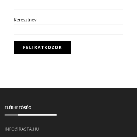
Keresztnév
ELÉRHETŐSÉG
INFO@RASTA.HU