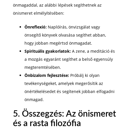
önmagaddal, az alábbi lépések segíthetnek az
önismeret elmélyítésében:
Önreflexió:
Naplóírás, önvizsgálat vagy
önsegítő könyvek olvasása segíthet abban,
hogy jobban megértsd önmagadat.
Spirituális gyakorlatok:
A zene, a meditáció és
a mozgás egyaránt segíthet a belső egyensúly
megteremtésében.
Önbizalom fejlesztése:
Próbálj ki olyan
tevékenységeket, amelyek megerősítik az
önértékelésedet és segítenek jobban elfogadni
önmagad.
5. Összegzés: Az önismeret
és a rasta filozófia