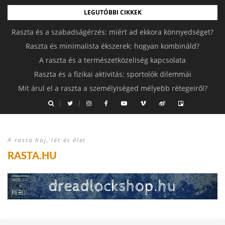
LEGUTÓBBI CIKKEK
Raszta és a szabadságérzés: miért ad ekkora könnyedséget?
Raszta és minimalista ékszerek: hogyan kombináld?
A raszta és a természetközeliség kapcsolata
Raszta és a fizikai aktivitás: sportolók dilemmái
Mit árul el a raszta a személyiséged mélyebb rétegeiről?
A rasta haj, lét és élet
RASTA.HU