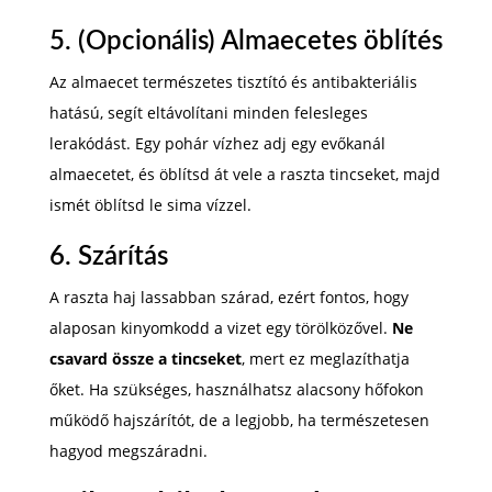
5. (Opcionális) Almaecetes öblítés
Az almaecet természetes tisztító és antibakteriális
hatású, segít eltávolítani minden felesleges
lerakódást. Egy pohár vízhez adj egy evőkanál
almaecetet, és öblítsd át vele a raszta tincseket, majd
ismét öblítsd le sima vízzel.
6. Szárítás
A raszta haj lassabban szárad, ezért fontos, hogy
alaposan kinyomkodd a vizet egy törölközővel.
Ne
csavard össze a tincseket
, mert ez meglazíthatja
őket. Ha szükséges, használhatsz alacsony hőfokon
működő hajszárítót, de a legjobb, ha természetesen
hagyod megszáradni.