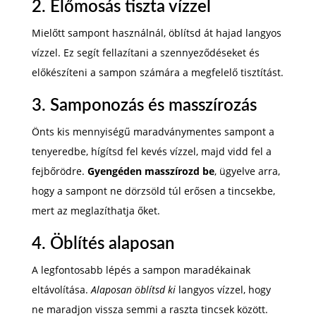
2. Előmosás tiszta vízzel
Mielőtt sampont használnál, öblítsd át hajad langyos
vízzel. Ez segít fellazítani a szennyeződéseket és
előkészíteni a sampon számára a megfelelő tisztítást.
3. Samponozás és masszírozás
Önts kis mennyiségű maradványmentes sampont a
tenyeredbe, hígítsd fel kevés vízzel, majd vidd fel a
fejbőrödre.
Gyengéden masszírozd be
, ügyelve arra,
hogy a sampont ne dörzsöld túl erősen a tincsekbe,
mert az meglazíthatja őket.
4. Öblítés alaposan
A legfontosabb lépés a sampon maradékainak
eltávolítása.
Alaposan öblítsd ki
langyos vízzel, hogy
ne maradjon vissza semmi a raszta tincsek között.