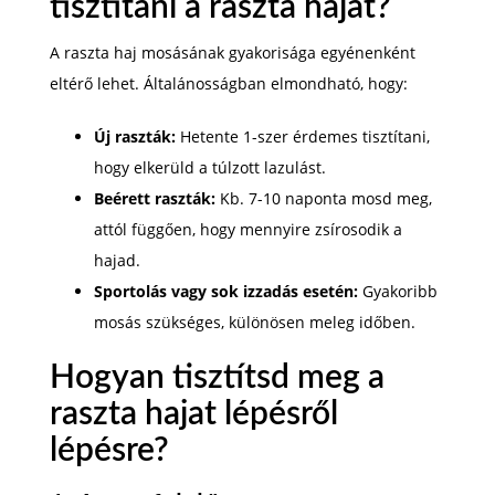
tisztítani a raszta hajat?
A raszta haj mosásának gyakorisága egyénenként
eltérő lehet. Általánosságban elmondható, hogy:
Új raszták:
Hetente 1-szer érdemes tisztítani,
hogy elkerüld a túlzott lazulást.
Beérett raszták:
Kb. 7-10 naponta mosd meg,
attól függően, hogy mennyire zsírosodik a
hajad.
Sportolás vagy sok izzadás esetén:
Gyakoribb
mosás szükséges, különösen meleg időben.
Hogyan tisztítsd meg a
raszta hajat lépésről
lépésre?