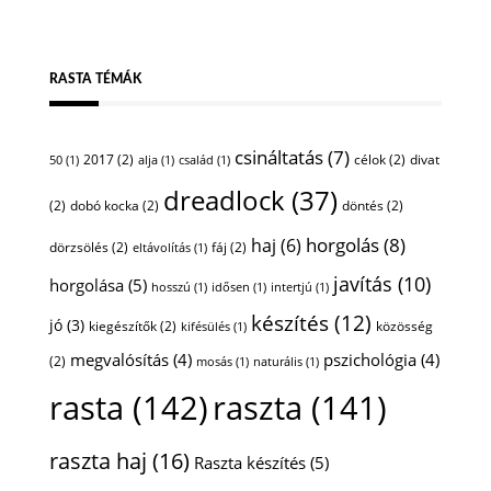
RASTA TÉMÁK
csináltatás
(7)
2017
(2)
célok
(2)
divat
50
(1)
alja
(1)
család
(1)
dreadlock
(37)
(2)
dobó kocka
(2)
döntés
(2)
horgolás
(8)
haj
(6)
dörzsölés
(2)
fáj
(2)
eltávolítás
(1)
javítás
(10)
horgolása
(5)
hosszú
(1)
idősen
(1)
intertjú
(1)
készítés
(12)
jó
(3)
kiegészítők
(2)
közösség
kifésülés
(1)
megvalósítás
(4)
pszichológia
(4)
(2)
mosás
(1)
naturális
(1)
rasta
(142)
raszta
(141)
raszta haj
(16)
Raszta készítés
(5)