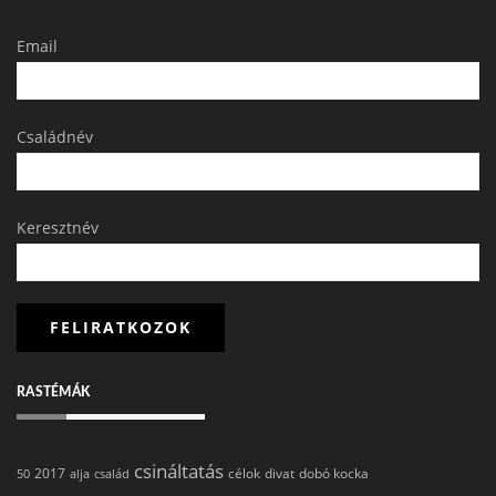
Email
Családnév
Keresztnév
RASTÉMÁK
csináltatás
2017
célok
divat
dobó kocka
50
alja
család