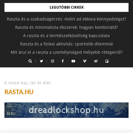
LEGUTÓBBI CIKKEK
Raszta és a szabadságérzés: miért ad ekkora könnyedséget?
Raszta és minimalista ékszerek: hogyan kombináld?
A raszta és a természetközeliség kapcsolata
Raszta és a fizikai aktivitás: sportolók dilemmái
Mit árul el a raszta a személyiséged mélyebb rétegeiről?
A rasta haj, lét és élet
RASTA.HU