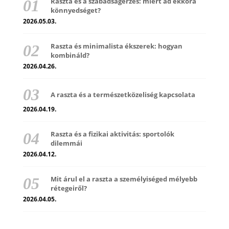
Raszta és a szabadságérzés: miért ad ekkora
könnyedséget?
2026.05.03.
Raszta és minimalista ékszerek: hogyan
kombináld?
2026.04.26.
A raszta és a természetközeliség kapcsolata
2026.04.19.
Raszta és a fizikai aktivitás: sportolók
dilemmái
2026.04.12.
Mit árul el a raszta a személyiséged mélyebb
rétegeiről?
2026.04.05.