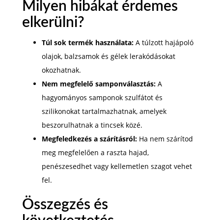
Milyen hibákat érdemes
elkerülni?
Túl sok termék használata:
A túlzott hajápoló
olajok, balzsamok és gélek lerakódásokat
okozhatnak.
Nem megfelelő samponválasztás:
A
hagyományos samponok szulfátot és
szilikonokat tartalmazhatnak, amelyek
beszorulhatnak a tincsek közé.
Megfeledkezés a szárításról:
Ha nem szárítod
meg megfelelően a raszta hajad,
penészesedhet vagy kellemetlen szagot vehet
fel.
Összegzés és