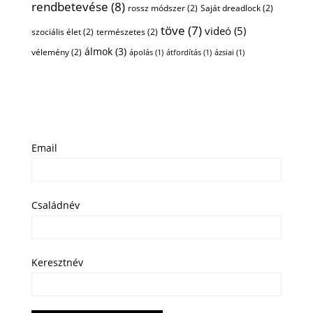
rendbetevése
(8)
rossz módszer
(2)
Saját dreadlock
(2)
töve
(7)
videó
(5)
szociális élet
(2)
természetes
(2)
álmok
(3)
vélemény
(2)
ápolás
(1)
átfordítás
(1)
ázsiai
(1)
Email
Családnév
Keresztnév