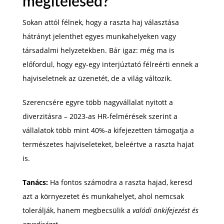
megítélésed?
Sokan attól félnek, hogy a raszta haj választása
hátrányt jelenthet egyes munkahelyeken vagy
társadalmi helyzetekben. Bár igaz: még ma is
előfordul, hogy egy-egy interjúztató félreérti ennek a
hajviseletnek az üzenetét, de a világ változik.
Szerencsére egyre több nagyvállalat nyitott a
diverzitásra – 2023-as HR-felmérések szerint a
vállalatok több mint 40%-a kifejezetten támogatja a
természetes hajviseleteket, beleértve a raszta hajat
is.
Tanács:
Ha fontos számodra a raszta hajad, keresd
azt a környezetet és munkahelyet, ahol nemcsak
tolerálják, hanem megbecsülik a
valódi önkifejezést és