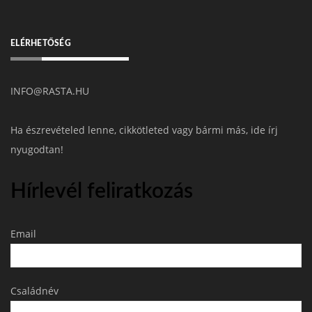
ELÉRHETŐSÉG
INFO@RASTA.HU
Ha észrevételed lenne, cikkötleted vagy bármi más, ide írj
nyugodtan!
Hírlevél feliratkozás
Email
Családnév