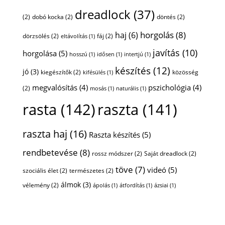
dreadlock
(37)
(2)
dobó kocka
(2)
döntés
(2)
horgolás
(8)
haj
(6)
dörzsölés
(2)
fáj
(2)
eltávolítás
(1)
javítás
(10)
horgolása
(5)
hosszú
(1)
idősen
(1)
intertjú
(1)
készítés
(12)
jó
(3)
kiegészítők
(2)
közösség
kifésülés
(1)
megvalósítás
(4)
pszichológia
(4)
(2)
mosás
(1)
naturális
(1)
rasta
(142)
raszta
(141)
raszta haj
(16)
Raszta készítés
(5)
rendbetevése
(8)
rossz módszer
(2)
Saját dreadlock
(2)
töve
(7)
videó
(5)
szociális élet
(2)
természetes
(2)
álmok
(3)
vélemény
(2)
ápolás
(1)
átfordítás
(1)
ázsiai
(1)