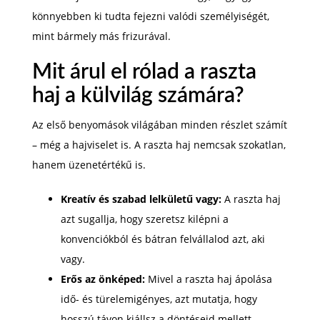
könnyebben ki tudta fejezni valódi személyiségét,
mint bármely más frizurával.
Mit árul el rólad a raszta
haj a külvilág számára?
Az első benyomások világában minden részlet számít
– még a hajviselet is. A raszta haj nemcsak szokatlan,
hanem üzenetértékű is.
Kreatív és szabad lelkületű vagy:
A raszta haj
azt sugallja, hogy szeretsz kilépni a
konvenciókból és bátran felvállalod azt, aki
vagy.
Erős az önképed:
Mivel a raszta haj ápolása
idő- és türelemigényes, azt mutatja, hogy
hosszú távon kiállsz a döntéseid mellett.