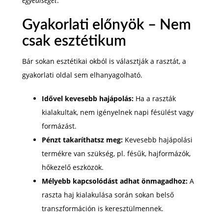
egyediséget
.
Gyakorlati előnyök – Nem
csak esztétikum
Bár sokan esztétikai okból is választják a rasztát, a
gyakorlati oldal sem elhanyagolható.
Idővel kevesebb hajápolás:
Ha a raszták
kialakultak, nem igényelnek napi fésülést vagy
formázást.
Pénzt takaríthatsz meg:
Kevesebb hajápolási
termékre van szükség, pl. fésűk, hajformázók,
hőkezelő eszközök.
Mélyebb kapcsolódást adhat önmagadhoz:
A
raszta haj kialakulása során sokan belső
transzformáción is keresztülmennek.