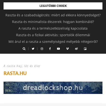
LEGUTÓBBI CIKKEK
Raszta és a szabadságérzés: miért ad ekkora könnyedséget?
Raszta és minimalista ékszerek: hogyan kombináld?
A raszta és a természetközeliség kapcsolata
Raszta és a fizikai aktivitás: sportolók dilemmái
Mit árul el a raszta a személyiséged mélyebb rétegeiről?
A rasta haj, lét és élet
RASTA.HU