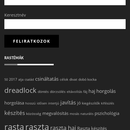
Keresztnév
RASTÉMÁK
csináltatás
2017
célok
divat
dobó kocka
50
alja
család
dreadlock
horgolás
haj
döntés
dörzsölés
fáj
eltávolítás
javítás
horgolása
jó
kiegészítők
hosszú
idősen
intertjú
kifésülés
készítés
megvalósítás
pszichológia
közösség
mosás
naturális
rasta
raszta
raszta haj
Raszta készítés