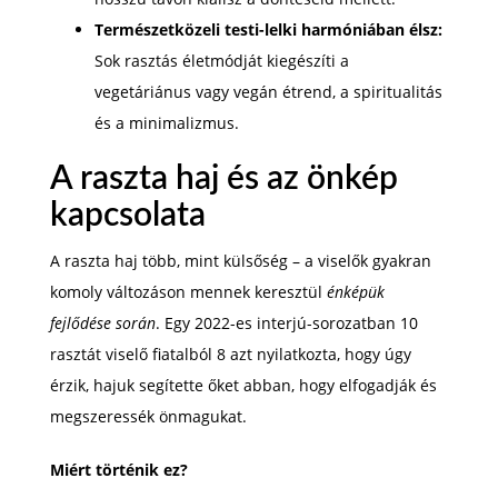
Természetközeli testi-lelki harmóniában élsz:
Sok rasztás életmódját kiegészíti a
vegetáriánus vagy vegán étrend, a spiritualitás
és a minimalizmus.
A raszta haj és az önkép
kapcsolata
A raszta haj több, mint külsőség – a viselők gyakran
komoly változáson mennek keresztül
énképük
fejlődése során
. Egy 2022-es interjú-sorozatban 10
rasztát viselő fiatalból 8 azt nyilatkozta, hogy úgy
érzik, hajuk segítette őket abban, hogy elfogadják és
megszeressék önmagukat.
Miért történik ez?