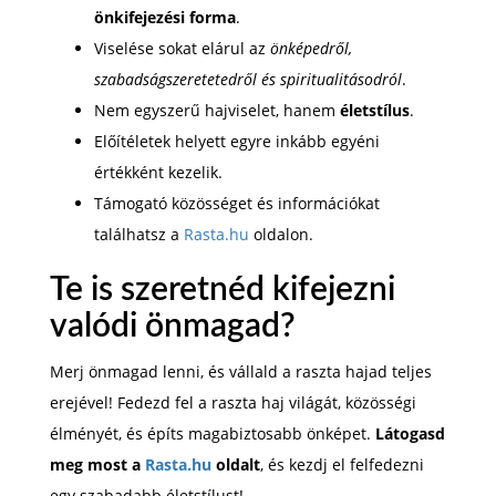
önkifejezési forma
.
Viselése sokat elárul az
önképedről,
szabadságszeretetedről és spiritualitásodról
.
Nem egyszerű hajviselet, hanem
életstílus
.
Előítéletek helyett egyre inkább egyéni
értékként kezelik.
Támogató közösséget és információkat
találhatsz a
Rasta.hu
oldalon.
Te is szeretnéd kifejezni
valódi önmagad?
Merj önmagad lenni, és vállald a raszta hajad teljes
erejével! Fedezd fel a raszta haj világát, közösségi
élményét, és építs magabiztosabb önképet.
Látogasd
meg most a
Rasta.hu
oldalt
, és kezdj el felfedezni
egy szabadabb életstílust!