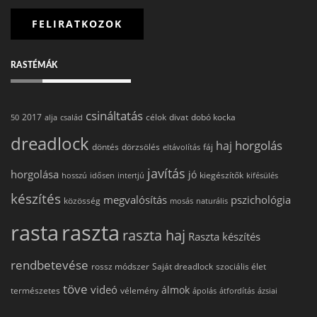
RASTÉMÁK
csináltatás
2017
célok
divat
dobó kocka
50
alja
család
dreadlock
horgolás
haj
döntés
dörzsölés
fáj
eltávolítás
javítás
horgolása
jó
kiegészítők
hosszú
idősen
intertjú
kifésülés
készítés
megvalósítás
pszichológia
közösség
mosás
naturális
rasta
raszta
raszta haj
Raszta készítés
rendbetevése
rossz módszer
Saját dreadlock
szociális élet
töve
videó
álmok
természetes
vélemény
ápolás
átfordítás
ázsiai