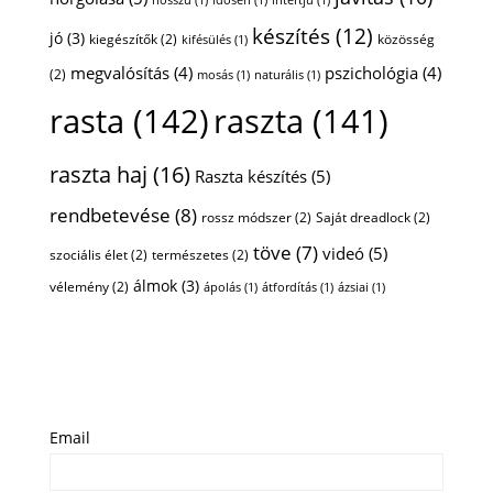
hosszú
(1)
idősen
(1)
intertjú
(1)
készítés
(12)
jó
(3)
kiegészítők
(2)
közösség
kifésülés
(1)
megvalósítás
(4)
pszichológia
(4)
(2)
mosás
(1)
naturális
(1)
rasta
(142)
raszta
(141)
raszta haj
(16)
Raszta készítés
(5)
rendbetevése
(8)
rossz módszer
(2)
Saját dreadlock
(2)
töve
(7)
videó
(5)
szociális élet
(2)
természetes
(2)
álmok
(3)
vélemény
(2)
ápolás
(1)
átfordítás
(1)
ázsiai
(1)
Email