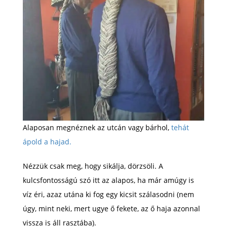
Alaposan megnéznek az utcán vagy bárhol,
tehát
ápold a hajad.
Nézzük csak meg, hogy sikálja, dörzsöli. A
kulcsfontosságú szó itt az alapos, ha már amúgy is
víz éri, azaz utána ki fog egy kicsit szálasodni (nem
úgy, mint neki, mert ugye ő fekete, az ő haja azonnal
vissza is áll rasztába).