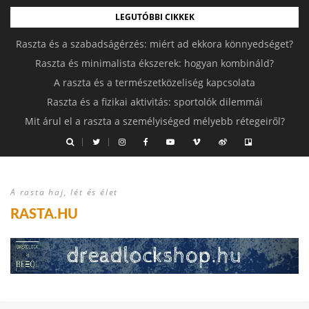
LEGUTÓBBI CIKKEK
Raszta és a szabadságérzés: miért ad ekkora könnyedséget?
Raszta és minimalista ékszerek: hogyan kombináld?
A raszta és a természetközeliség kapcsolata
Raszta és a fizikai aktivitás: sportolók dilemmái
Mit árul el a raszta a személyiséged mélyebb rétegeiről?
A rasta haj, lét és élet
RASTA.HU