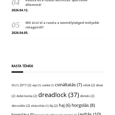
Raszta és a fizikai aktivitás: sportolók
dilemmái
2026.04.12.
Mit árul el a raszta a személyiséged mélyebb
rétegeiről?
2026.04.05.
RASTA TÉMÁK
csináltatás
(7)
2017
(2)
célok
(2)
divat
50
(1)
alja
(1)
család
(1)
dreadlock
(37)
(2)
dobó kocka
(2)
döntés
(2)
horgolás
(8)
haj
(6)
dörzsölés
(2)
fáj
(2)
eltávolítás
(1)
javítás
(10)
horgolása
(5)