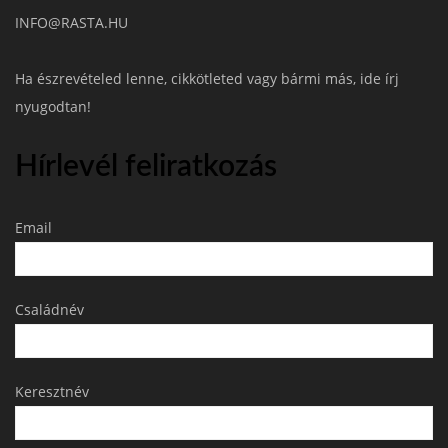
INFO@RASTA.HU
Ha észrevételed lenne, cikkötleted vagy bármi más, ide írj
nyugodtan!
Hírlevél feliratkozás
Email
Családnév
Keresztnév