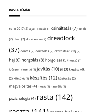
RASTA TÉMÁK
csináltatás
(7)
2017
(2)
célok
50
(1)
alja
(1)
család
(1)
dreadlock
(2)
divat
(2)
dobó kocka
(2)
(37)
döntés
(2)
dörzsölés
(2)
fáj
(2)
eltávolítás
(1)
horgolás
(8)
haj
(6)
horgolása
(5)
hosszú
(1)
javítás
(10)
jó
(3)
kiegészítők
idősen
(1)
intertjú
(1)
készítés
(12)
(2)
közösség
(2)
kifésülés
(1)
megvalósítás
(4)
mosás
(1)
naturális
(1)
rasta
(142)
pszichológia
(4)
raszta
(141)