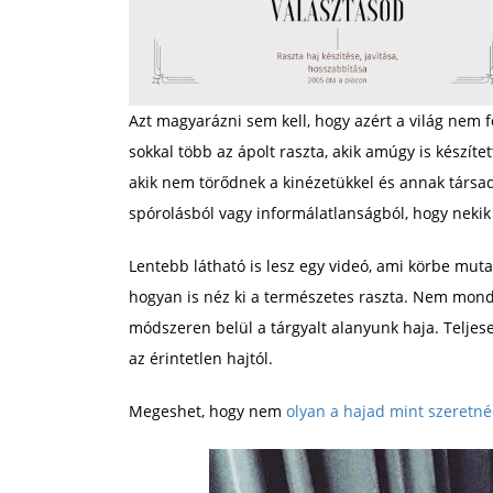
Azt magyarázni sem kell, hogy azért a világ nem 
sokkal több az ápolt raszta, akik amúgy is készít
akik nem törődnek a kinézetükkel és annak társada
spórolásból vagy informálatlanságból, hogy nekik
Lentebb látható is lesz egy videó, ami körbe mut
hogyan is néz ki a természetes raszta. Nem mondh
módszeren belül a tárgyalt alanyunk haja. Teljese
az érintetlen hajtól.
Megeshet, hogy nem
olyan a hajad mint szeretné