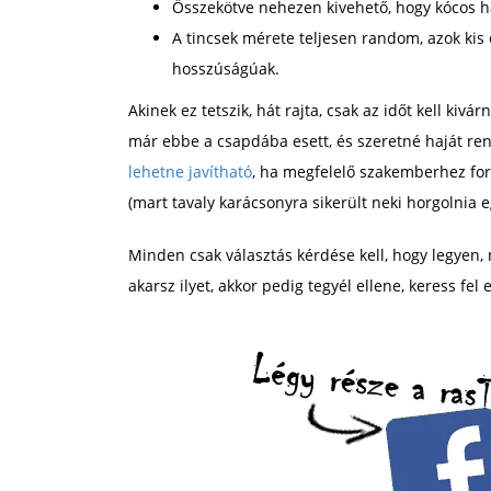
Összekötve nehezen kivehető, hogy kócos haj
A tincsek mérete teljesen random, azok kis
hosszúságúak.
Akinek ez tetszik, hát rajta, csak az időt kell kiv
már ebbe a csapdába esett, és szeretné haját rend
lehetne javítható
, ha megfelelő szakemberhez fo
(mart tavaly karácsonyra sikerült neki horgolnia e
Minden csak választás kérdése kell, hogy legyen, 
akarsz ilyet, akkor pedig tegyél ellene, keress fel