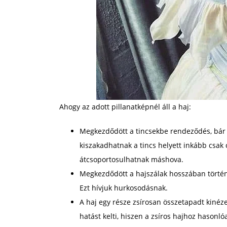
Ahogy az adott pillanatképnél áll a haj:
Megkezdődött a tincsekbe rendeződés, bár
kiszakadhatnak a tincs helyett inkább csak
átcsoportosulhatnak máshova.
Megkezdődött a hajszálak hosszában történő 
Ezt hívjuk hurkosodásnak.
A haj egy része zsírosan összetapadt kinéze
hatást kelti, hiszen a zsíros hajhoz hasonl