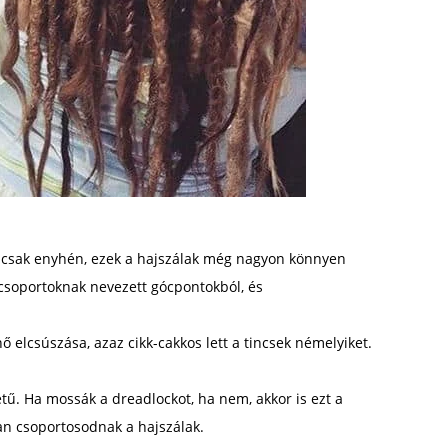
 csak enyhén, ezek a hajszálak még nagyon könnyen
 csoportoknak nevezett gócpontokból, és
elcsúszása, azaz cikk-cakkos lett a tincsek némelyiket.
tű. Ha mossák a dreadlockot, ha nem, akkor is ezt a
óan csoportosodnak a hajszálak.