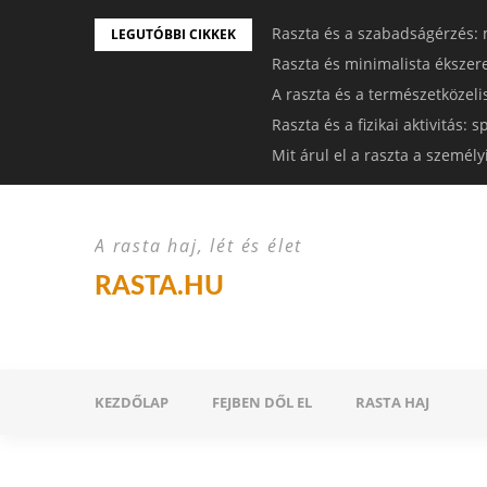
Raszta és a szabadságérzés: 
LEGUTÓBBI CIKKEK
Raszta és minimalista ékszer
A raszta és a természetközeli
Raszta és a fizikai aktivitás:
Mit árul el a raszta a személ
A rasta haj, lét és élet
RASTA.HU
KEZDŐLAP
FEJBEN DŐL EL
RASTA HAJ