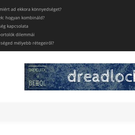
miért ad ekkora könnyedséget?
ek: hogyan kombináld?
ség kapcsolata
 sportolók dilemmái
yiséged mélyebb rétegeiről?