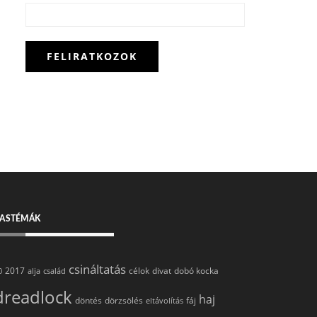
ASTÉMÁK
csináltatás
2017
célok
divat
dobó kocka
0
alja
család
dreadlock
haj
döntés
dörzsölés
fáj
eltávolítás