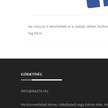
Ha rosszul is készítették el a rastad, idővel észhe
fog térni
ELÉRHETŐSÉG
INFO@RASTA.HU
Ha észrevételed lenne, cikkötleted vagy bármi más, id