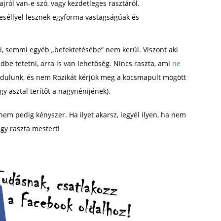
ról van-e szó, vagy kezdetleges rasztáról.
 eséllyel lesznek egyforma vastagságúak és
árni, semmi egyéb „befektetésébe” nem kerül. Viszont aki
be tetetni, arra is van lehetőség. Nincs raszta, ami
ne
rdulunk, és nem Rozikát kérjük meg a kocsmapult mögött
gy asztal terítőt a nagynénijének).
nem pedig kényszer. Ha ilyet akarsz, legyél ilyen, ha nem
 egy raszta mestert!