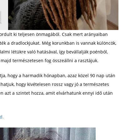
fordult ki teljesen önmagából. Csak mert arányaiban
ették a dradlockjukat. Még korunkban is vannak különcök,
lmi létükre való hatásával, így bevállalják poénból,
 majd természetesen fog összeállni a rasztájuk.
atja, hogy a harmadik hónapban, azaz közel 90 nap után
atjuk, hogy kivételesen rossz vagy jó a természetes
n azt a szintet hozza, amit elvárhatunk ennyi idő után
d.