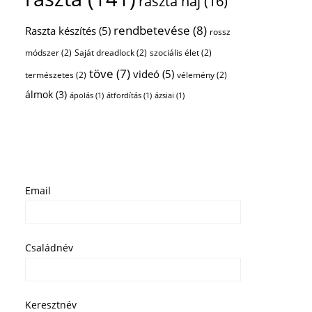
raszta haj
(16)
rendbetevése
(8)
Raszta készítés
(5)
rossz
módszer
(2)
Saját dreadlock
(2)
szociális élet
(2)
töve
(7)
videó
(5)
természetes
(2)
vélemény
(2)
álmok
(3)
ápolás
(1)
átfordítás
(1)
ázsiai
(1)
Email
Családnév
Keresztnév