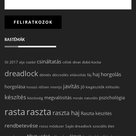
RASTÉMÁK
csináltatás
2017
célok
divat
dobó kocka
50
alja
család
dreadlock
horgolás
haj
döntés
dörzsölés
fáj
eltávolítás
javítás
horgolása
jó
kiegészítők
hosszú
idősen
intertjú
kifésülés
készítés
megvalósítás
pszichológia
közösség
mosás
naturális
rasta
raszta
raszta haj
Raszta készítés
rendbetevése
rossz módszer
Saját dreadlock
szociális élet
töve