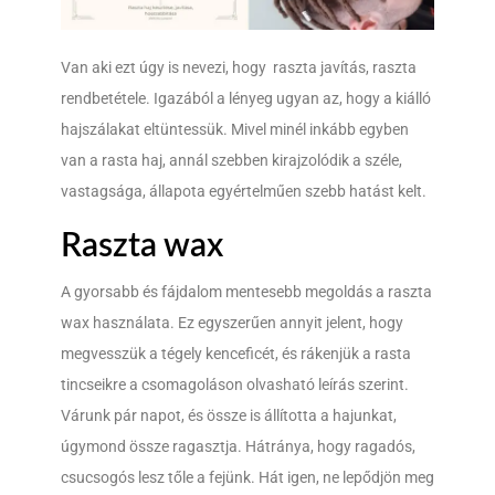
Van aki ezt úgy is nevezi, hogy raszta javítás, raszta
rendbetétele. Igazából a lényeg ugyan az, hogy a kiálló
hajszálakat eltüntessük. Mivel minél inkább egyben
van a rasta haj, annál szebben kirajzolódik a széle,
vastagsága, állapota egyértelműen szebb hatást kelt.
Raszta wax
A gyorsabb és fájdalom mentesebb megoldás a raszta
wax használata. Ez egyszerűen annyit jelent, hogy
megvesszük a tégely kenceficét, és rákenjük a rasta
tincseikre a csomagoláson olvasható leírás szerint.
Várunk pár napot, és össze is állította a hajunkat,
úgymond össze ragasztja. Hátránya, hogy ragadós,
csucsogós lesz tőle a fejünk. Hát igen, ne lepődjön meg