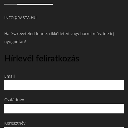
INFO@RASTA.HU
Ha észrevételed lenne, cikkötleted vagy bármi más, ide írj
nyugodtan!
Hírlevél feliratkozás
Email
Családnév
Keresztnév