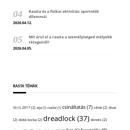
Raszta és a fizikai aktivitás: sportolók
dilemmái
2026.04.12.
Mit árul el a raszta a személyiséged mélyebb
rétegeiről?
2026.04.05.
RASTA TÉMÁK
csináltatás
(7)
2017
(2)
célok
(2)
divat
50
(1)
alja
(1)
család
(1)
dreadlock
(37)
(2)
dobó kocka
(2)
döntés
(2)