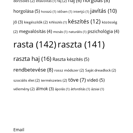
horgolás
(8)
haj
(6)
dörzsölés
(2)
fáj
(2)
eltávolítás
(1)
javítás
(10)
horgolása
(5)
hosszú
(1)
idősen
(1)
intertjú
(1)
készítés
(12)
jó
(3)
kiegészítők
(2)
közösség
kifésülés
(1)
megvalósítás
(4)
pszichológia
(4)
(2)
mosás
(1)
naturális
(1)
rasta
(142)
raszta
(141)
raszta haj
(16)
Raszta készítés
(5)
rendbetevése
(8)
rossz módszer
(2)
Saját dreadlock
(2)
töve
(7)
videó
(5)
szociális élet
(2)
természetes
(2)
álmok
(3)
vélemény
(2)
ápolás
(1)
átfordítás
(1)
ázsiai
(1)
Email