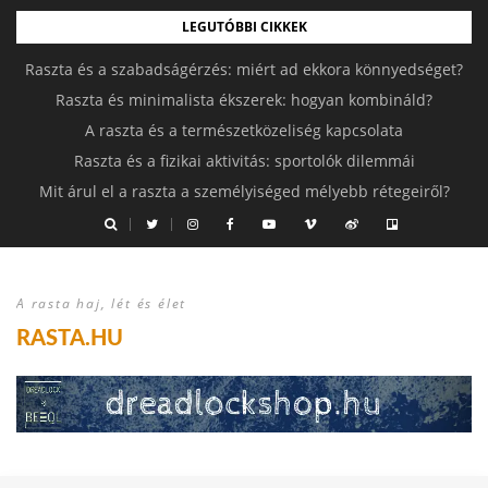
LEGUTÓBBI CIKKEK
Raszta és a szabadságérzés: miért ad ekkora könnyedséget?
Raszta és minimalista ékszerek: hogyan kombináld?
A raszta és a természetközeliség kapcsolata
Raszta és a fizikai aktivitás: sportolók dilemmái
Mit árul el a raszta a személyiséged mélyebb rétegeiről?
A rasta haj, lét és élet
RASTA.HU