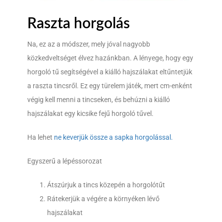
Raszta horgolás
Na, ez az a módszer, mely jóval nagyobb
közkedveltséget élvez hazánkban. A lényege, hogy egy
horgoló tű segítségével a kiálló hajszálakat eltűntetjük
a raszta tincsről. Ez egy türelem játék, mert cm-enként
végig kell menni a tincseken, és behúzni a kiálló
hajszálakat egy kicsike fejű horgoló tűvel.
Ha lehet
ne keverjük össze a sapka horgolással.
Egyszerű a lépéssorozat
Átszúrjuk a tincs közepén a horgolótűt
Rátekerjük a végére a környéken lévő
hajszálakat