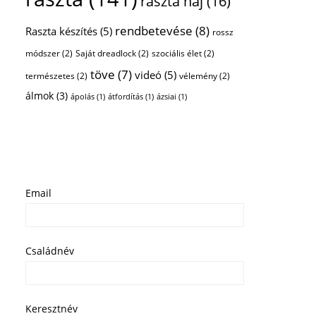
raszta haj
(16)
rendbetevése
(8)
Raszta készítés
(5)
rossz
módszer
(2)
Saját dreadlock
(2)
szociális élet
(2)
töve
(7)
videó
(5)
természetes
(2)
vélemény
(2)
álmok
(3)
ápolás
(1)
átfordítás
(1)
ázsiai
(1)
Email
Családnév
Keresztnév