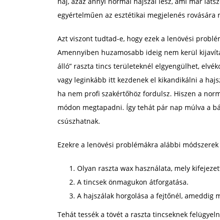
haj, azaz annyi normál hajszál lesz, ami már láts
egyértelműen az esztétikai megjelenés rovására 
Azt viszont tudtad-e, hogy ezek a lenövési probl
Amennyiben huzamosabb ideig nem kerül kijavítás
álló” raszta tincs területeknél elgyengülhet, elvé
vagy leginkább itt kezdenek el kikandikálni a haj
ha nem profi szakértőhöz fordulsz. Hiszen a nor
módon megtapadni. Így tehát pár nap múlva a bár
csúszhatnak.
Ezekre a lenövési problémákra alábbi módszerek 
Olyan raszta wax használata, mely kifejezett
A tincsek önmagukon átforgatása.
A hajszálak horgolása a fejtőnél, ameddig 
Tehát tessék a tövét a raszta tincseknek felügyel