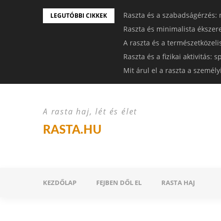
Raszta és a szabadságérzés: 
LEGUTÓBBI CIKKEK
Raszta és minimalista ékszer
A raszta és a természetközeli
Raszta és a fizikai aktivitás:
Mit árul el a raszta a személ
A rasta haj, lét és élet
RASTA.HU
KEZDŐLAP
FEJBEN DŐL EL
RASTA HAJ