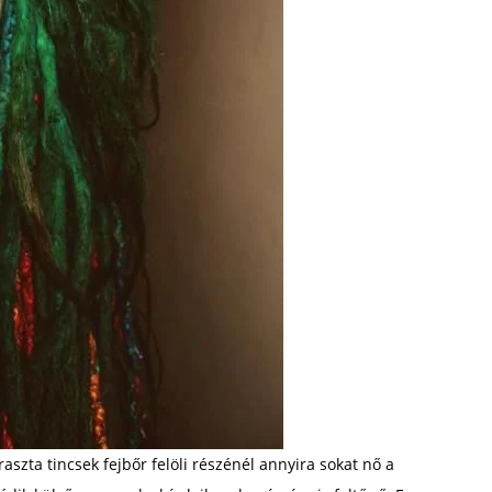
szta tincsek fejbőr felöli részénél annyira sokat nő a