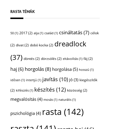
RASTA TÉMÁK
csináltatás
(7)
2017
(2)
célok
50
(1)
alja
(1)
család
(1)
dreadlock
(2)
divat
(2)
dobó kocka
(2)
(37)
döntés
(2)
dörzsölés
(2)
fáj
(2)
eltávolítás
(1)
horgolás
(8)
haj
(6)
horgolása
(5)
hosszú
(1)
javítás
(10)
jó
(3)
kiegészítők
idősen
(1)
intertjú
(1)
készítés
(12)
(2)
közösség
(2)
kifésülés
(1)
megvalósítás
(4)
mosás
(1)
naturális
(1)
rasta
(142)
pszichológia
(4)
raszta
(141)