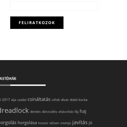
ASTÉMÁK
csináltatás
2017
célok
divat
dobó kocka
0
alja
család
dreadlock
haj
döntés
dörzsölés
fáj
eltávolítás
javítás
orgolás
horgolása
jó
hosszú
idősen
intertjú