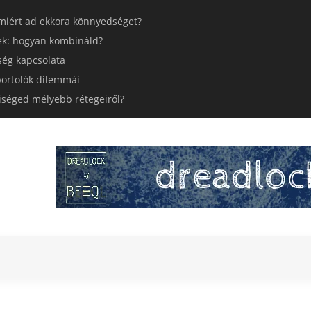
miért ad ekkora könnyedséget?
ek: hogyan kombináld?
ség kapcsolata
 sportolók dilemmái
yiséged mélyebb rétegeiről?