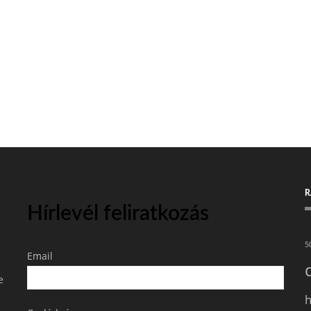
R
Hírlevél feliratkozás
5
Email
e
h