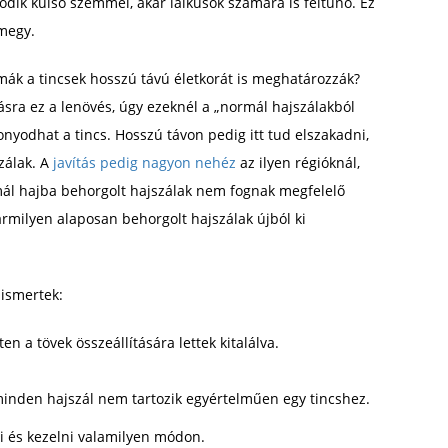
zódik külső szemmel, akár laikusok számára is feltűnő. Ez
megy.
émák a tincsek hosszú távú életkorát is meghatározzák?
ra ez a lenövés, úgy ezeknél a „normál hajszálakból
konyodhat a tincs. Hosszú távon pedig itt tud elszakadni,
szálak. A
javítás pedig nagyon nehéz
az ilyen régióknál,
mál hajba behorgolt hajszálak nem fognak megfelelő
milyen alaposan behorgolt hajszálak újból ki
ismertek:
en a tövek összeállítására lettek kitalálva.
minden hajszál nem tartozik egyértelműen egy tincshez.
ni és kezelni valamilyen módon.