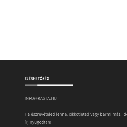
ELÉRHETŐSÉG
INFO@RASTA.HU
Ha észrevételed lenne, cikkötleted vagy bármi más, id
írj nyugodtan!