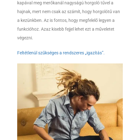
kapával meg merőkanál nagyságú horgoló tűvel a
hajnak, mert nem csak az számít, hogy horgolótű van
a kezünkben. Az is fontos, hogy megfelelő legyen a
funkcióhoz. Azaz kisebb fejjel lehet ezt a műveletet
végezni.
Feltétlenül szűkséges a rendszeres „igazítás”.