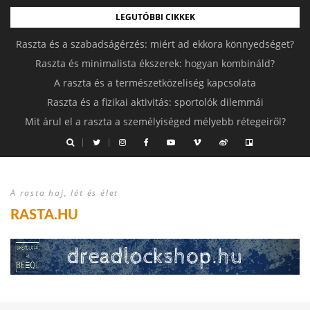
LEGUTÓBBI CIKKEK
Raszta és a szabadságérzés: miért ad ekkora könnyedséget?
Raszta és minimalista ékszerek: hogyan kombináld?
A raszta és a természetközeliség kapcsolata
Raszta és a fizikai aktivitás: sportolók dilemmái
Mit árul el a raszta a személyiséged mélyebb rétegeiről?
A rasta haj, lét és élet
RASTA.HU