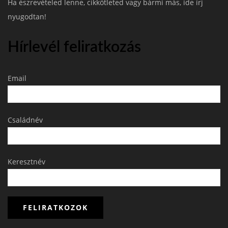
Ha észrevételed lenne, cikkötleted vagy bármi más, ide írj
nyugodtan!
Hírlevél feliratkozás
Email
Családnév
Keresztnév