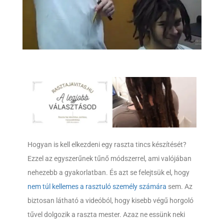
Hogyan is kell elkezdeni egy raszta tincs készítését?
Ezzel az egyszerűnek tűnő módszerrel, ami valójában
nehezebb a gyakorlatban. És azt se felejtsük el, hogy
nem túl kellemes a rasztuló személy számára
sem. Az
biztosan látható a videóból, hogy kisebb végű horgoló
tűvel dolgozik a raszta mester. Azaz ne essünk neki